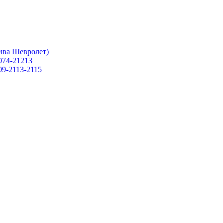
ива Шевролет)
074-21213
09-2113-2115