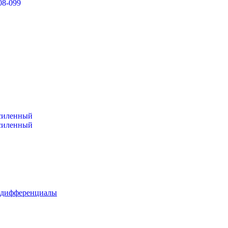
08-099
усиленный
усиленный
 дифференциалы