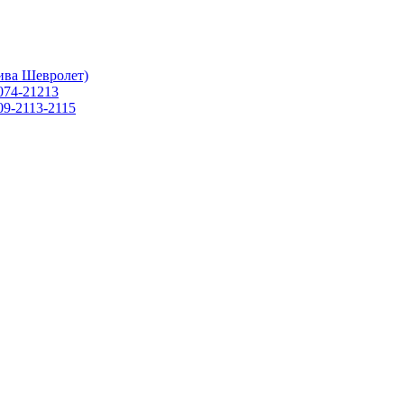
ива Шевролет)
074-21213
09-2113-2115