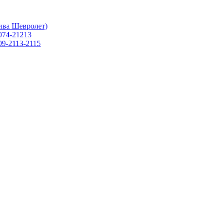
ива Шевролет)
074-21213
09-2113-2115