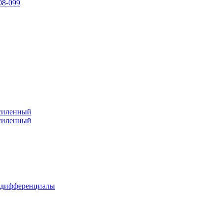
08-099
усиленный
усиленный
 дифференциалы