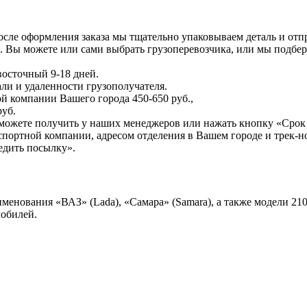
осле оформления заказа мы тщательно упаковываем деталь и отпр
 Вы можете или сами выбрать грузоперевозчика, или мы подбер
восточный 9-18 дней.
али и удаленности грузополучателя.
й компании Вашего города 450-650 руб.,
руб.
можете получить у наших менеджеров или нажать кнопку «Срок 
портной компании, адресом отделения в Вашем городе и трек-н
едить посылку».
ания «ВАЗ» (Lada), «Самара» (Samara), а также модели 2108, 2
обилей.