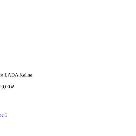
а/м LADA Kalina
00,00
₽