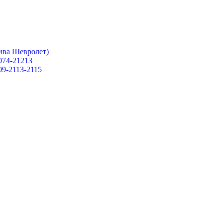
ива Шевролет)
074-21213
09-2113-2115