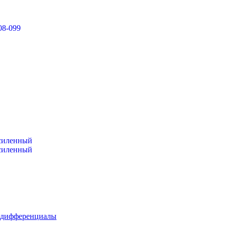
08-099
усиленный
усиленный
 дифференциалы