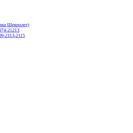
ива Шевролет)
074-21213
09-2113-2115