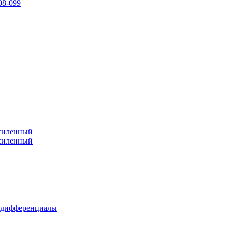
08-099
усиленный
усиленный
 дифференциалы