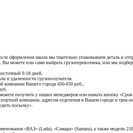
осле оформления заказа мы тщательно упаковываем деталь и отпр
 Вы можете или сами выбрать грузоперевозчика, или мы подбер
восточный 9-18 дней.
али и удаленности грузополучателя.
й компании Вашего города 450-650 руб.,
руб.
можете получить у наших менеджеров или нажать кнопку «Срок 
портной компании, адресом отделения в Вашем городе и трек-н
едить посылку».
ания «ВАЗ» (Lada), «Самара» (Samara), а также модели 2108, 2