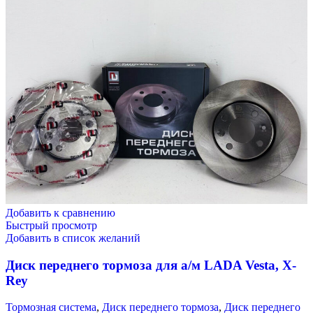
Добавить к сравнению
Быстрый просмотр
Добавить в список желаний
Диск переднего тормоза для а/м LADA Vesta, X-
Rey
Тормозная система
,
Диск переднего тормоза
,
Диск переднего