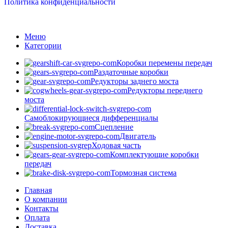
Политика конфиденциальности
Меню
Категории
Коробки перемены передач
Раздаточные коробки
Редукторы заднего моста
Редукторы переднего
моста
Самоблокирующиеся дифференциалы
Сцепление
Двигатель
Ходовая часть
Комплектующие коробки
передач
Тормозная система
Главная
О компании
Контакты
Оплата
Доставка