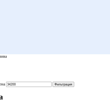
нива
ена
Фильтрация
а