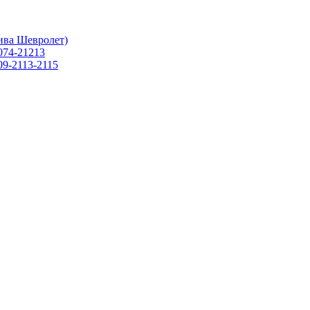
ива Шевролет)
074-21213
09-2113-2115