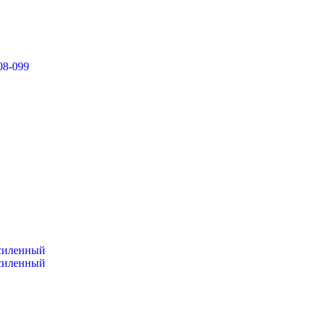
08-099
усиленный
усиленный