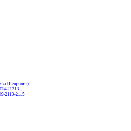
ива Шевролет)
074-21213
09-2113-2115